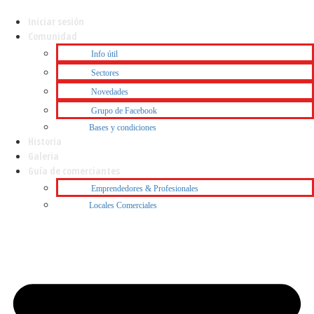
Iniciar sesión
Comunidad
Info útil
Sectores
Novedades
Grupo de Facebook
Bases y condiciones
Historia
Galeria
Guía de comerciantes
Emprendedores & Profesionales
Locales Comerciales