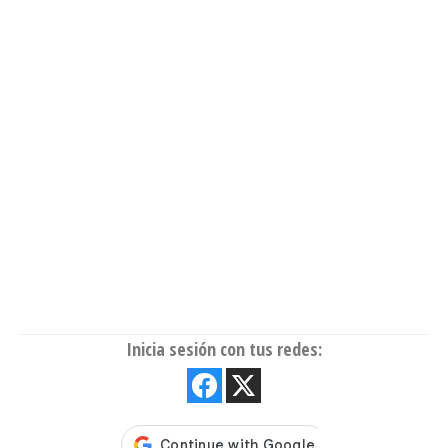
Contraseña
Mantener sesión en linea
Registrate
¿Olvidaste tu contraseña?
Inicia sesión con tus redes: