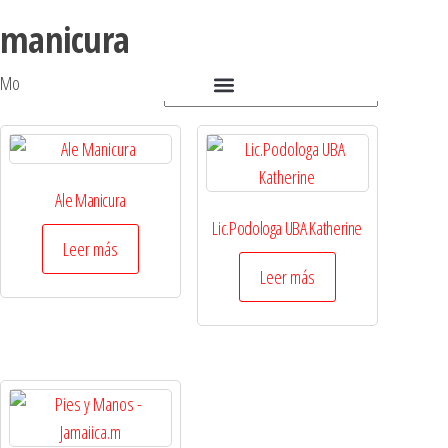
manicura
Mostrando los 3 resultados
Ale Manicura
Lic.Podologa UBA Katherine
Leer más
Leer más