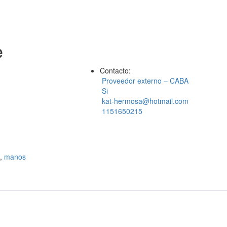
e
Contacto:
Proveedor externo – CABA
Si
kat-hermosa@hotmail.com
1151650215
,
manos