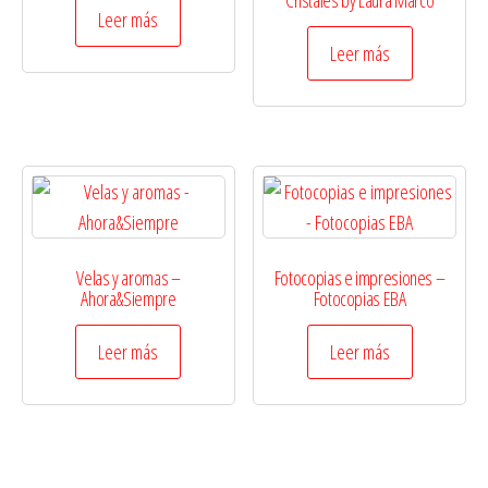
Cristales by Laura Marcó
Valorado en
Leer más
5.00
de 5
Leer más
Velas y aromas –
Fotocopias e impresiones –
Ahora&Siempre
Fotocopias EBA
Leer más
Leer más