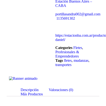
Estación Buenos Aires –
CABA
portillasandra002@gmail.com
1135691302
https://estacionba.com.ar/producto
daniel/
Categories
Fletes
,
Profesionales &
Emprendedores
Tags
fletes
,
mudanzas
,
transportes
Descripción
Valoraciones (0)
Más Productos