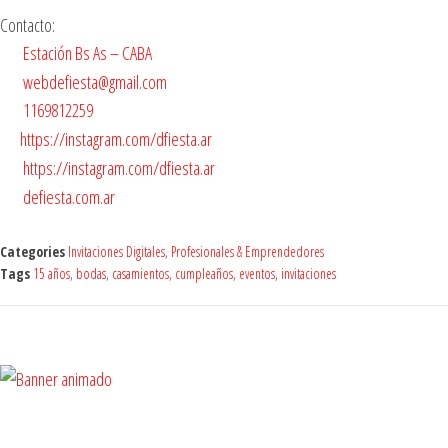
Contacto:
Estación Bs As – CABA
webdefiesta@gmail.com
1169812259
https://instagram.com/dfiesta.ar
https://instagram.com/dfiesta.ar
defiesta.com.ar
Categories
Invitaciones Digitales
,
Profesionales & Emprendedores
Tags
15 años
,
bodas
,
casamientos
,
cumpleaños
,
eventos
,
invitaciones