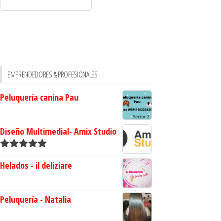
EMPRENDEDORES & PROFESIONALES
Peluquería canina Pau
Diseño Multimedial- Amix Studio
Valorado en
Helados - il deliziare
5.00
de 5
Peluquería - Natalia