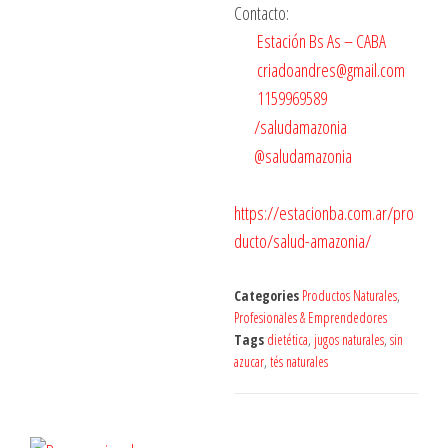
Contacto:
Estación Bs As – CABA
criadoandres@gmail.com
1159969589
/salud
amazonia
@saludamazonia
https://estacionba.com.ar/pro
ducto/salud-amazonia/
Categories
Productos Naturales
,
Profesionales & Emprendedores
Tags
dietética
,
jugos naturales
,
sin
azucar
,
tés naturales