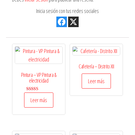
Inicia sesión con tus redes sociales
Cafetería – Distrito XII
Pintura – VP Pintura &
electricidad
Leer más
Valorado en
Leer más
5.00
de 5