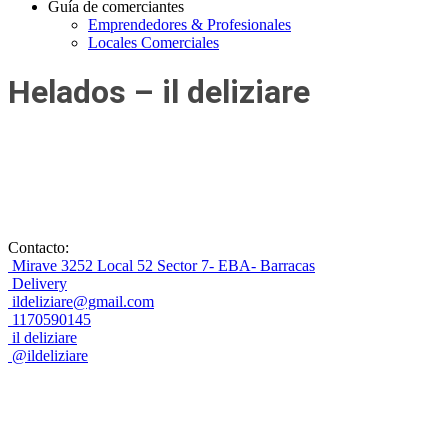
Guía de comerciantes
Emprendedores & Profesionales
Locales Comerciales
Helados – il deliziare
Contacto:
Mirave 3252 Local 52 Sector 7- EBA- Barracas
Delivery
ildeliziare@gmail.com
1170590145
il deliziare
@ildeliziare