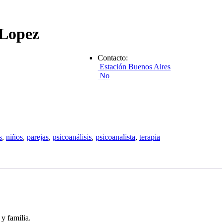
 Lopez
Contacto:
Estación Buenos Aires
No
s
,
niños
,
parejas
,
psicoanálisis
,
psicoanalista
,
terapia
 y familia.