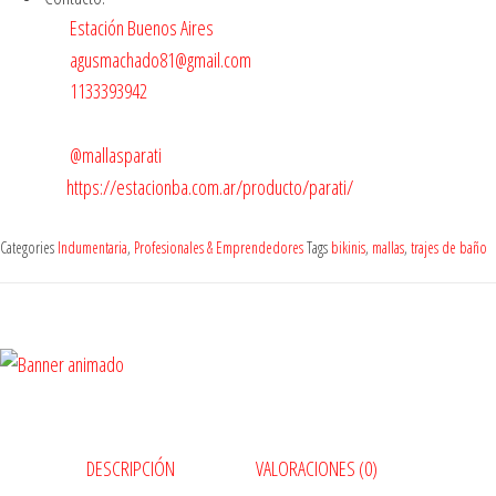
Estación Buenos Aires
agusmachado81@gmail.com
1133393942
@mallasparati
https://estacionba.com.ar/producto/parati/
Categories
Indumentaria
,
Profesionales & Emprendedores
Tags
bikinis
,
mallas
,
trajes de baño
DESCRIPCIÓN
VALORACIONES (0)