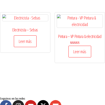
Electricista – Sebas
Pintura – VP Pintura & electricidad
Leer más
Valorado en
Leer más
5.00
de 5
Seguinos en las redes